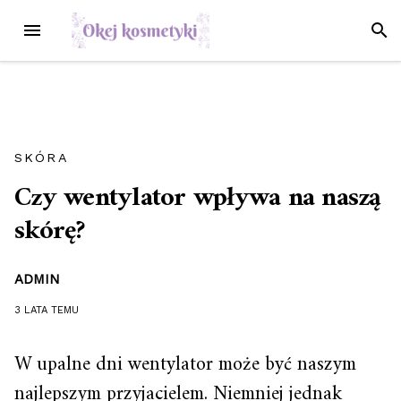
Przejdź
MENU
SZUK
do
treści
SKÓRA
Czy wentylator wpływa na naszą
skórę?
ADMIN
3 LATA
TEMU
W upalne dni wentylator może być naszym
najlepszym przyjacielem. Niemniej jednak