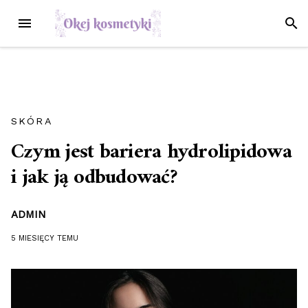
Przejdź
MENU
SZUK
do
treści
SKÓRA
Czym jest bariera hydrolipidowa
i jak ją odbudować?
ADMIN
5 MIESIĘCY
TEMU