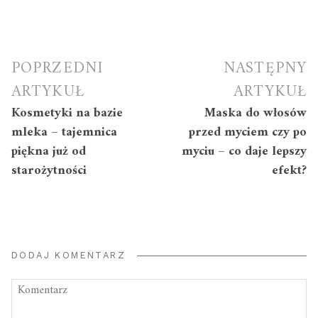
Nawigacja
POPRZEDNI
NASTĘPNY
wpisu
ARTYKUŁ
ARTYKUŁ
Kosmetyki na bazie
Maska do włosów
mleka – tajemnica
przed myciem czy po
piękna już od
myciu – co daje lepszy
starożytności
efekt?
DODAJ KOMENTARZ