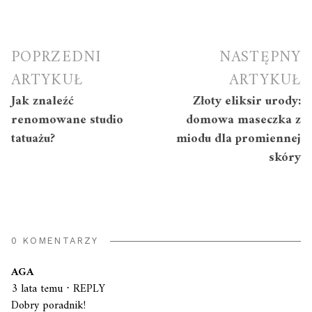
Nawigacja
POPRZEDNI
NASTĘPNY
wpisu
ARTYKUŁ
ARTYKUŁ
Jak znaleźć
Złoty eliksir urody:
renomowane studio
domowa maseczka z
tatuażu?
miodu dla promiennej
skóry
0 KOMENTARZY
AGA
3 lata temu
⋅
REPLY
Dobry poradnik!