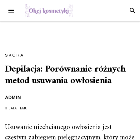
Przejdź
MENU
SZUK
do
treści
SKÓRA
Depilacja: Porównanie różnych
metod usuwania owłosienia
ADMIN
3 LATA
TEMU
Usuwanie niechcianego owłosienia jest
częstym zabiegiem pielęgnacyjnym, który może