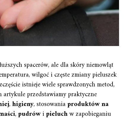
dłuższych spacerów, ale dla skóry niemowląt
peratura, wilgoć i częste zmiany pieluszek
zczęście istnieje wiele sprawdzonych metod,
m artykule przedstawiamy praktyczne
niej
,
higieny
, stosowania
produktów na
maści
,
pudrów
i
pieluch
w zapobieganiu