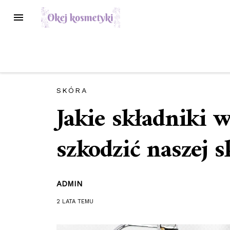
Przejdź
MENU
do
treści
SKÓRA
Jakie składniki
szkodzić naszej s
ADMIN
2 LATA
TEMU