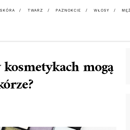
SKÓRA
TWARZ
PAZNOKCIE
WŁOSY
MĘ
 w kosmetykach mogą
kórze?