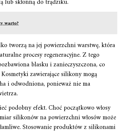
tą lub skłonną do trądziku.
zy warto?
ylko tworzą na jej powierzchni warstwę, która
aturalne procesy regeneracyjne. Z tego
pozbawiona blasku i zanieczyszczona, co
. Kosmetyki zawierające silikony mogą
ucha i odwodniona, ponieważ nie ma
ietrza.
ieć podobny efekt. Choć początkowo włosy
admiar silikonów na powierzchni włosów może
 łamliwe. Stosowanie produktów z silikonami