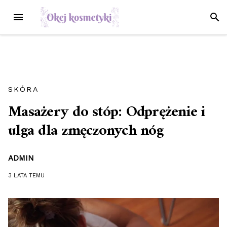
Przejdź
MENU
SZUK
do
treści
SKÓRA
Masażery do stóp: Odprężenie i
ulga dla zmęczonych nóg
ADMIN
3 LATA
TEMU