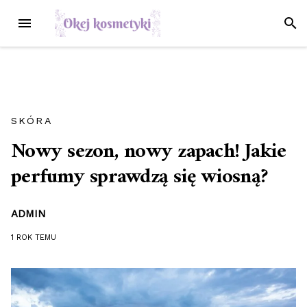
Przejdź
MENU
SZUK
do
treści
SKÓRA
Nowy sezon, nowy zapach! Jakie
perfumy sprawdzą się wiosną?
ADMIN
1 ROK
TEMU