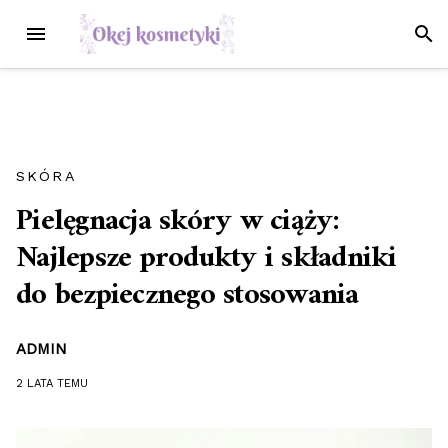
Przejdź
MENU
SZUK
do
treści
SKÓRA
Pielęgnacja skóry w ciąży:
Najlepsze produkty i składniki
do bezpiecznego stosowania
ADMIN
2 LATA
TEMU