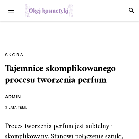
Przejdź
MENU
SZUK
do
treści
SKÓRA
Tajemnice skomplikowanego
procesu tworzenia perfum
ADMIN
3 LATA
TEMU
Proces tworzenia perfum jest subtelny i
skomplikowany. Stanowi połączenie sztuki,