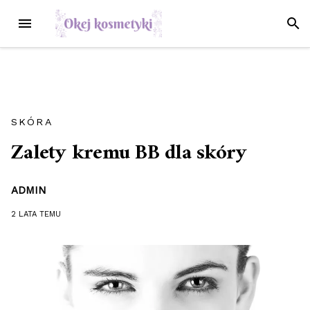
Przejdź
MENU
SZUK
do
treści
SKÓRA
Zalety kremu BB dla skóry
ADMIN
2 LATA
TEMU