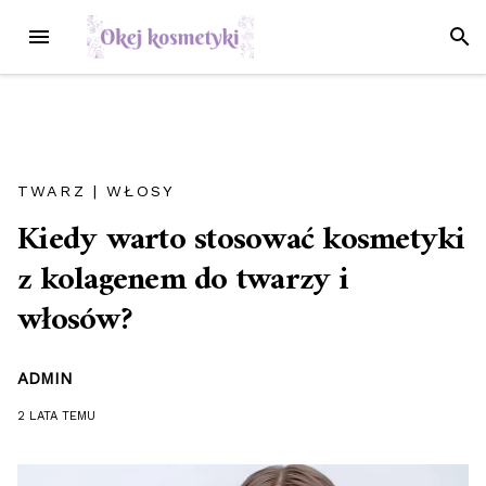
Przejdź
MENU
SZUK
do
treści
TWARZ
|
WŁOSY
Kiedy warto stosować kosmetyki
z kolagenem do twarzy i
włosów?
ADMIN
2 LATA
TEMU