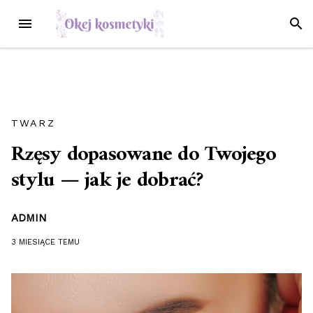
Przejdź
MENU
SZUK
do
treści
TWARZ
Rzęsy dopasowane do Twojego
stylu — jak je dobrać?
ADMIN
3 MIESIĄCE
TEMU