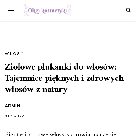
Przejdź
MENU
SZUK
do
treści
WŁOSY
Ziołowe płukanki do włosów:
Tajemnice pięknych i zdrowych
włosów z natury
ADMIN
3 LATA
TEMU
Piękne i zdrowe włosy stanowią marzenie