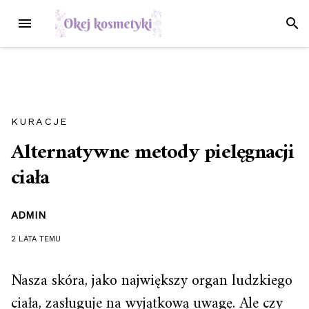
Przejdź
MENU
SZUK
do
treści
KURACJE
Alternatywne metody pielęgnacji
ciała
ADMIN
2 LATA
TEMU
Nasza skóra, jako największy organ ludzkiego
ciała, zasługuje na wyjątkową uwagę. Ale czy