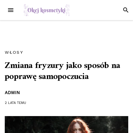
Przejdź
MENU
SZUK
do
treści
WŁOSY
Zmiana fryzury jako sposób na
poprawę samopoczucia
ADMIN
2 LATA
TEMU