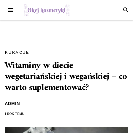
Przejdź
MENU
SZUK
do
treści
KURACJE
Witaminy w diecie
wegetariańskiej i wegańskiej – co
warto suplementować?
ADMIN
1 ROK
TEMU