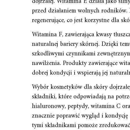
dojrzałej. Witamina E działa jako sil
przed działaniem wolnych rodników. 
regenerujące, co jest korzystne dla skó
Witamina F, zawierająca kwasy tłus
naturalnej bariery skórnej. Dzięki tem
szkodliwymi czynnikami zewnętrznym
nawilżenia. Produkty zawierające wit
dobrej kondycji i wspierają jej natural
Wybór kosmetyków dla skóry dojrzał
składniki, które odpowiadają na potrze
hialuronowy, peptydy, witamina C ora
znacznie poprawić wygląd i kondycję
tymi składnikami pomoże zredukować 