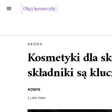
Przejdź
MENU
do
treści
SKÓRA
Kosmetyki dla skó
składniki są klu
ADMIN
2 LATA
TEMU