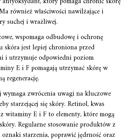
ny antyoksydant, który pomaga chronić skórę
Ma również właściwości nawilżające i
ry suchej i wrażliwej.
zczowe, wspomaga odbudowę i ochronę
u skóra jest lepiej chroniona przed
i i utrzymuje odpowiedni poziom
aminy E i F pomagają utrzymać skórę w
ną regenerację.
ej wymaga zwrócenia uwagi na kluczowe
by starzejącej się skóry. Retinol, kwas
z witaminy E i F to elementy, które mogą
 skóry. Regularne stosowanie produktów z
oznaki starzenia, poprawić jędrność oraz