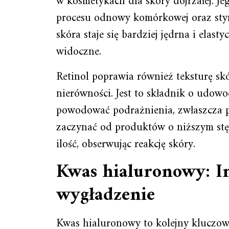
w kosmetykach dla skóry dojrzałej. Je
procesu odnowy komórkowej oraz sty
skóra staje się bardziej jędrna i elast
widoczne.
Retinol poprawia również teksturę sk
nierówności. Jest to składnik o udow
powodować podrażnienia, zwłaszcza p
zaczynać od produktów o niższym stęż
ilość, obserwując reakcję skóry.
Kwas hialuronowy: I
wygładzenie
Kwas hialuronowy to kolejny kluczow