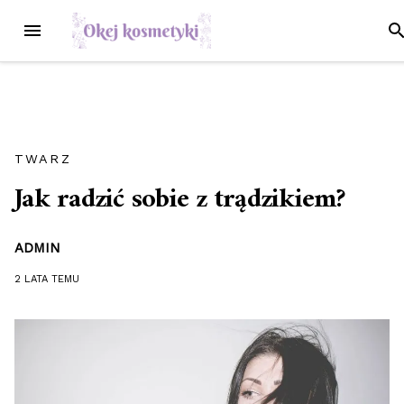
Przejdź
MENU
SZ
do
treści
TWARZ
Jak radzić sobie z trądzikiem?
ADMIN
2 LATA
TEMU