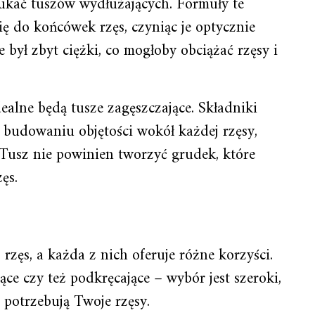
ukać tuszów wydłużających. Formuły te
ię do końcówek rzęs, czyniąc je optycznie
 był zbyt ciężki, co mogłoby obciążać rzęsy i
dealne będą tusze zagęszczające. Składniki
w budowaniu objętości wokół każdej rzęsy,
 Tusz nie powinien tworzyć grudek, które
ęs.
u
 rzęs, a każda z nich oferuje różne korzyści.
e czy też podkręcające – wybór jest szeroki,
 potrzebują Twoje rzęsy.