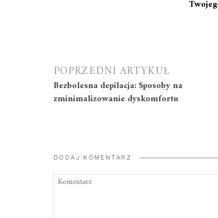
Twojego
Nawigacja
POPRZEDNI ARTYKUŁ
Bezbolesna depilacja: Sposoby na
wpisu
zminimalizowanie dyskomfortu
DODAJ KOMENTARZ