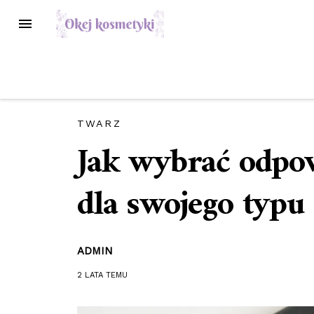
Przejdź
MENU
do
treści
TWARZ
Jak wybrać odpow
dla swojego typu 
ADMIN
2 LATA
TEMU