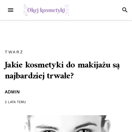
Przejdź
MENU
SZUK
do
treści
TWARZ
Jakie kosmetyki do makijażu są
najbardziej trwałe?
ADMIN
2 LATA
TEMU